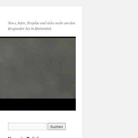
News, Infos, Projekte und vieles mehr um den
Krupunder See in Halstenbek