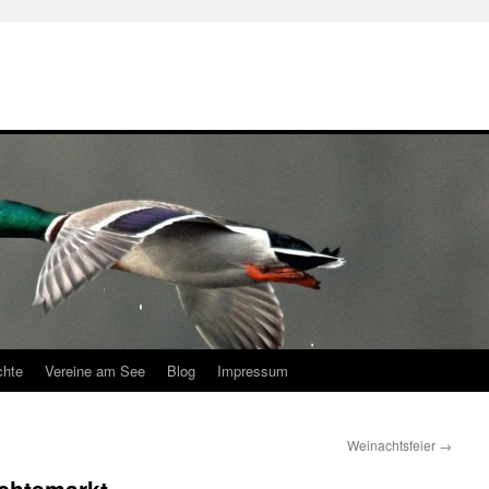
chte
Vereine am See
Blog
Impressum
Weinachtsfeier
→