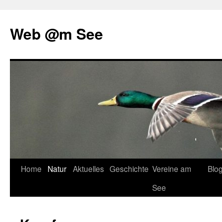
Web @m See
Zum
Home
Natur
Aktuelles
Geschichte
Vereine am
Blo
Inhalt
See
springen