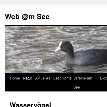
Web @m See
Zum
Home
Natur
Aktuelles
Geschichte
Vereine am
Blo
Inhalt
See
springen
Wasservögel