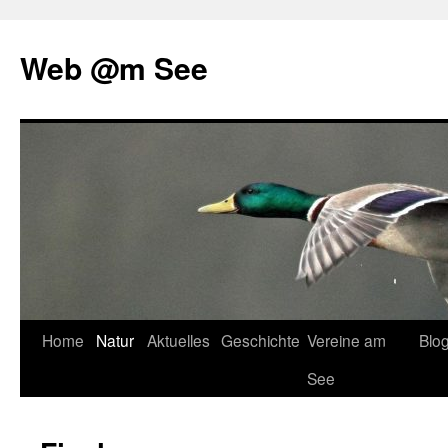
Web @m See
Zum
Home
Natur
Aktuelles
Geschichte
Vereine am
Blo
Inhalt
See
springen