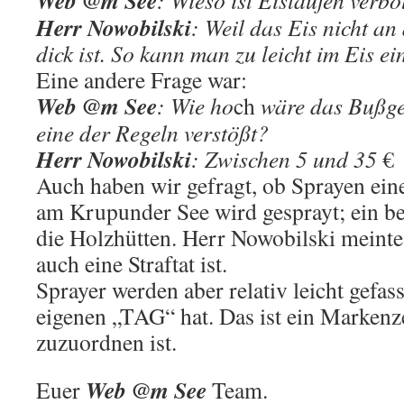
Web @m See
:
Wieso ist Eislaufen verbo
Herr Nowobilski
:
Weil das Eis nicht an 
dick ist. So kann
man zu leicht im
E
is ei
Eine andere Frage war:
Web @m See
:
Wie ho
ch
wäre
das Bußg
eine der Regeln verstößt?
Herr Nowobilski
:
Zwischen 5 und 35
€
Auch haben wir gefragt, ob Sprayen eine 
am Krupunder See wird gesprayt; ein be
die Holzhütten. Herr Nowobilski meinte
auch eine Straftat ist.
Sprayer werden aber relativ leicht gefass
eigenen „TAG“ hat. Das ist ein Markenze
zuzuordnen ist.
Web @m See
Euer
Team.