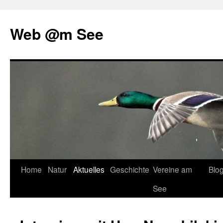
Web @m See
Zum
Home
Natur
Aktuelles
Geschichte
Vereine am
Blo
Inhalt
See
springen