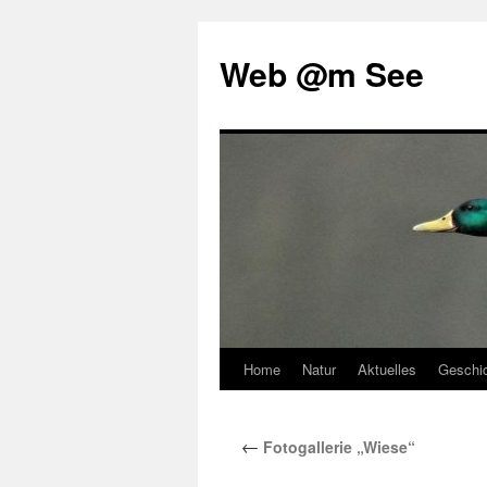
Web @m See
Home
Natur
Aktuelles
Geschi
Zum
Inhalt
←
Fotogallerie „Wiese“
springen