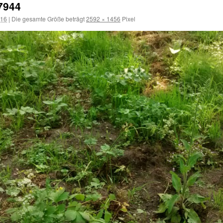
7944
016
|
Die gesamte Größe beträgt
2592 × 1456
Pixel